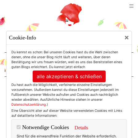
TEXTERELLA
×
Cookie-Info
SUSANNE ACKSTALLER
Du kennst es schon: Bei unseren Cookies hast du die Wahl zwischen
denen, ohne die unser Blog nicht läuft und weiteren, über deren
Bestätigung wir uns freuen würden, weil es uns das Bereitstellen eines
For Women. Not Girls.
guten Blogs erleichtert. Du kannst jetzt einfach
alle akzeptieren & schließen
Du hast auch die Möglichkeit, verfeinerte einzelne Einstellungen
Einträge mit dem
vorzunehmen. (Außerdem kannst du diese Einstellungen jederzeit im
Fußbereich unserer Website aufrufen und Cookies auch nachträglich
wieder abwählen. Ausführliche Hinweise stehen in unserer
Datenschutzerklärung
.)
Tag: Brecourt
Eine Übersicht aller auf dieser Website verwendeten Cookies mit Links
auf detaillierte Informationen:
Notwendige Cookies
Details
Sind für die einwandfreie Funktion der Website erforderlich.