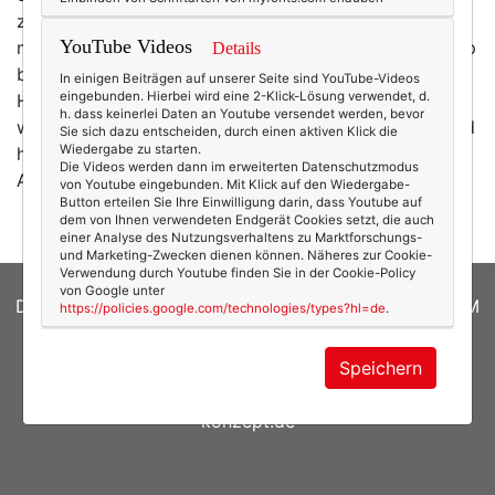
zwei, drei Galerien, ein Kunstmuseum – schließlich ist
YouTube Videos
man sehr stolz auf die Künstlerkolonie, die Ahrenshoop
Details
bis ins 20. Jahrhundert hinein angezogen hat. Nix für
In einigen Beiträgen auf unserer Seite sind YouTube-Videos
eingebunden. Hierbei wird eine 2-Klick-Lösung verwendet, d.
Halligalli und die Nacht zum Tag machen. Es gibt
h. dass keinerlei Daten an Youtube versendet werden, bevor
wirklich wenig zu tun – außer die 50 Meter zum Strand
Sie sich dazu entscheiden, durch einen aktiven Klick die
Wiedergabe zu starten.
hin- und zurückzulaufen. Genau dafür liebe ich
Die Videos werden dann im erweiterten Datenschutzmodus
Ahrenshoop. Man…
mehr
von Youtube eingebunden. Mit Klick auf den Wiedergabe-
Button erteilen Sie Ihre Einwilligung darin, dass Youtube auf
dem von Ihnen verwendeten Endgerät Cookies setzt, die auch
einer Analyse des Nutzungsverhaltens zu Marktforschungs-
und Marketing-Zwecken dienen können. Näheres zur Cookie-
Verwendung durch Youtube finden Sie in der Cookie-Policy
von Google unter
DATENSCHUTZERKLÄRUNG
|
COOKIES
|
IMPRESSUM
https://policies.google.com/technologies/types?hl=de
.
© 2026
texterella.de
| Susanne Ackstaller
Speichern
Site by
blogwork.de
und
Sibylle Zimmermann, hz-
konzept.de