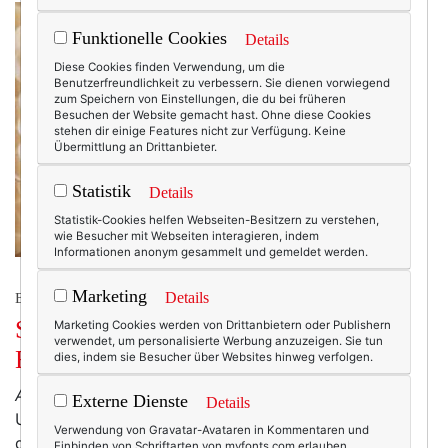
Funktionelle Cookies
Details
Diese Cookies finden Verwendung, um die
Benutzerfreundlichkeit zu verbessern. Sie dienen vorwiegend
zum Speichern von Einstellungen, die du bei früheren
Besuchen der Website gemacht hast. Ohne diese Cookies
stehen dir einige Features nicht zur Verfügung. Keine
Übermittlung an Drittanbieter.
Statistik
Details
Statistik-Cookies helfen Webseiten-Besitzern zu verstehen,
wie Besucher mit Webseiten interagieren, indem
Informationen anonym gesammelt und gemeldet werden.
Marketing
Details
BEAUTY & FASHION
Statt Seeluft: Ambre Noir von
Marketing Cookies werden von Drittanbietern oder Publishern
verwendet, um personalisierte Werbung anzuzeigen. Sie tun
Brecourt.
dies, indem sie Besucher über Websites hinweg verfolgen.
Ahrenshoop
am Darss ist ein sehr beschaulicher
Externe Dienste
Details
Urlaubsort: einige Restaurants, ein paar Bäcker über
Verwendung von Gravatar-Avataren in Kommentaren und
die Hautstraße verteilt, eine sehr gute Buchhandlung,
Einbinden von Schriftarten von myfonts.com erlauben