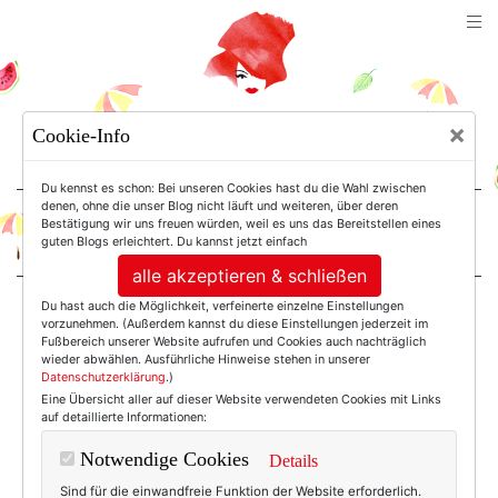
TEXTERELLA
×
Cookie-Info
SUSANNE ACKSTALLER
Du kennst es schon: Bei unseren Cookies hast du die Wahl zwischen
denen, ohne die unser Blog nicht läuft und weiteren, über deren
Bestätigung wir uns freuen würden, weil es uns das Bereitstellen eines
For Women. Not Girls.
guten Blogs erleichtert. Du kannst jetzt einfach
alle akzeptieren & schließen
Du hast auch die Möglichkeit, verfeinerte einzelne Einstellungen
Einträge mit dem
vorzunehmen. (Außerdem kannst du diese Einstellungen jederzeit im
Fußbereich unserer Website aufrufen und Cookies auch nachträglich
wieder abwählen. Ausführliche Hinweise stehen in unserer
Datenschutzerklärung
.)
Tag: Birki
Eine Übersicht aller auf dieser Website verwendeten Cookies mit Links
auf detaillierte Informationen:
Notwendige Cookies
Details
Sind für die einwandfreie Funktion der Website erforderlich.