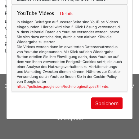
Womöglich entpuppt sich der vermeintlich deutsche
YouTube Videos
Birkenstock-Träger als trendiger Fashion-Blogger oder
Details
als stylishe Moderedakteurin der US-amerikanischen
In einigen Beiträgen auf unserer Seite sind YouTube-Videos
eingebunden. Hierbei wird eine 2-Klick-Lösung verwendet, d.
VOGUE. Denn seit das französische Modehaus Céline
h. dass keinerlei Daten an Youtube versendet werden, bevor
das Korkfußbett mit Glitzersteinen und Felleinlage
Sie sich dazu entscheiden, durch einen aktiven Klick die
Wiedergabe zu starten.
garnierte und diese Kombination als die neuen
Die Videos werden dann im erweiterten Datenschutzmodus
Laboutins auf die Laufstege schickte, werden…
mehr
von Youtube eingebunden. Mit Klick auf den Wiedergabe-
Button erteilen Sie Ihre Einwilligung darin, dass Youtube auf
dem von Ihnen verwendeten Endgerät Cookies setzt, die auch
einer Analyse des Nutzungsverhaltens zu Marktforschungs-
und Marketing-Zwecken dienen können. Näheres zur Cookie-
Verwendung durch Youtube finden Sie in der Cookie-Policy
von Google unter
DATENSCHUTZERKLÄRUNG
|
COOKIES
|
IMPRESSUM
https://policies.google.com/technologies/types?hl=de
.
© 2026
texterella.de
| Susanne Ackstaller
Speichern
Site by
blogwork.de
und
Sibylle Zimmermann, hz-
konzept.de