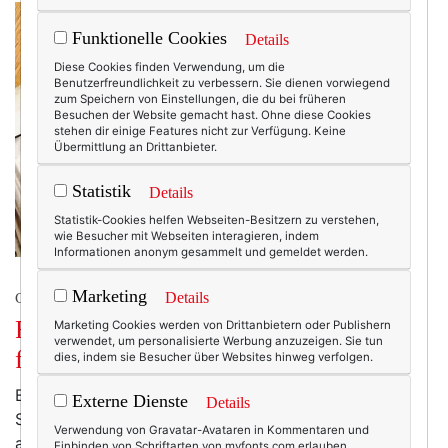
Funktionelle Cookies
Details
Diese Cookies finden Verwendung, um die
Benutzerfreundlichkeit zu verbessern. Sie dienen vorwiegend
zum Speichern von Einstellungen, die du bei früheren
Besuchen der Website gemacht hast. Ohne diese Cookies
stehen dir einige Features nicht zur Verfügung. Keine
Übermittlung an Drittanbieter.
Statistik
Details
Statistik-Cookies helfen Webseiten-Besitzern zu verstehen,
wie Besucher mit Webseiten interagieren, indem
Informationen anonym gesammelt und gemeldet werden.
Marketing
Details
COLUMN
Frisch kolumnisiert: Haute Couture auf
Marketing Cookies werden von Drittanbietern oder Publishern
verwendet, um personalisierte Werbung anzuzeigen. Sie tun
flachen Sohlen.
dies, indem sie Besucher über Websites hinweg verfolgen.
Bevor Sie beim nächsten Urlaub an der
Externe Dienste
Details
Strandpromenade über den typischen Touristenlook
Verwendung von Gravatar-Avataren in Kommentaren und
ablästern, sollten Sie lieber ganz genau hinschauen.
Einbinden von Schriftarten von myfonts.com erlauben