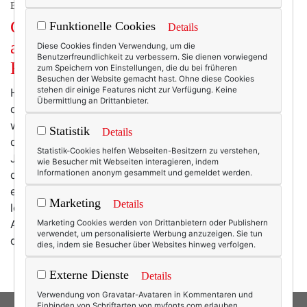
BEAUTY & FASHION
Clutch, Hobo Bag, Shopper und Co. -
Funktionelle Cookies
Details
alles über die (weibliche) Welt der
Diese Cookies finden Verwendung, um die
Benutzerfreundlichkeit zu verbessern. Sie dienen vorwiegend
Handtaschen! ;-)
zum Speichern von Einstellungen, die du bei früheren
Besuchen der Website gemacht hast. Ohne diese Cookies
stehen dir einige Features nicht zur Verfügung. Keine
Handtaschen sind unsere beste Freundin! Zugegeben,
Übermittlung an Drittanbieter.
diese Aussage ist etwas überspitzt. Aber welche Frau
würde das Haus schon ohne ihre treueste Begleiterin,
Statistik
Details
die Handtasche, verlassen? Für Männer seit
Statistik-Cookies helfen Webseiten-Besitzern zu verstehen,
Jahrzehnten ein einziges Rätsel, wissen wir Frauen um
wie Besucher mit Webseiten interagieren, indem
Informationen anonym gesammelt und gemeldet werden.
die enorme Bedeutung der Handtasche. Haben wir sie
einst als praktisches Accessoire angesehen, welches
Marketing
Details
lediglich dazu diente, uns alle kleinen Utensilien des
Alltags optisch ansprechend aufzubewahren, hat sich
Marketing Cookies werden von Drittanbietern oder Publishern
verwendet, um personalisierte Werbung anzuzeigen. Sie tun
das Bild längst gewandelt.…
mehr
dies, indem sie Besucher über Websites hinweg verfolgen.
Externe Dienste
Details
Verwendung von Gravatar-Avataren in Kommentaren und
Einbinden von Schriftarten von myfonts.com erlauben