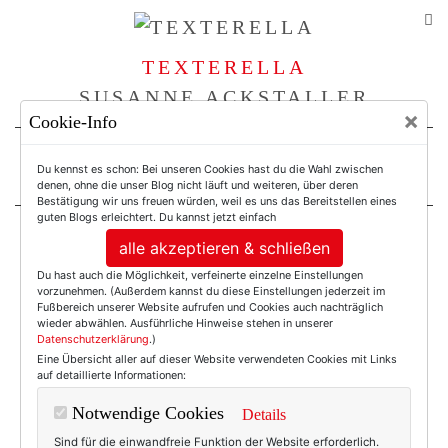
TEXTERELLA
SUSANNE ACKSTALLER
×
Cookie-Info
For Women. Not Girls.
Du kennst es schon: Bei unseren Cookies hast du die Wahl zwischen
denen, ohne die unser Blog nicht läuft und weiteren, über deren
Bestätigung wir uns freuen würden, weil es uns das Bereitstellen eines
guten Blogs erleichtert. Du kannst jetzt einfach
alle akzeptieren & schließen
Einträge mit dem
Du hast auch die Möglichkeit, verfeinerte einzelne Einstellungen
vorzunehmen. (Außerdem kannst du diese Einstellungen jederzeit im
Tag: Beutel
Fußbereich unserer Website aufrufen und Cookies auch nachträglich
wieder abwählen. Ausführliche Hinweise stehen in unserer
Datenschutzerklärung
.)
Eine Übersicht aller auf dieser Website verwendeten Cookies mit Links
auf detaillierte Informationen:
Notwendige Cookies
Details
Sind für die einwandfreie Funktion der Website erforderlich.