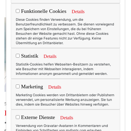
Funktionelle Cookies
Details
Diese Cookies finden Verwendung, um die
Benutzerfreundlichkeit zu verbessern. Sie dienen vorwiegend
zum Speichern von Einstellungen, die du bei früheren
Besuchen der Website gemacht hast. Ohne diese Cookies
stehen dir einige Features nicht zur Verfügung. Keine
Übermittlung an Drittanbieter.
Statistik
Details
Statistik-Cookies helfen Webseiten-Besitzern zu verstehen,
wie Besucher mit Webseiten interagieren, indem
Informationen anonym gesammelt und gemeldet werden.
Marketing
Details
Marketing Cookies werden von Drittanbietern oder Publishern
verwendet, um personalisierte Werbung anzuzeigen. Sie tun
50+ LIFESTYLE
dies, indem sie Besucher über Websites hinweg verfolgen.
Dienstagsschnipsel.
Externe Dienste
Details
* Hätte ich all das mal früher gewusst. Letzte Woche
Verwendung von Gravatar-Avataren in Kommentaren und
nämlich, als ich – nicht zur Fashion Week, aber doch
Einbinden von Schriftarten von myfonts.com erlauben