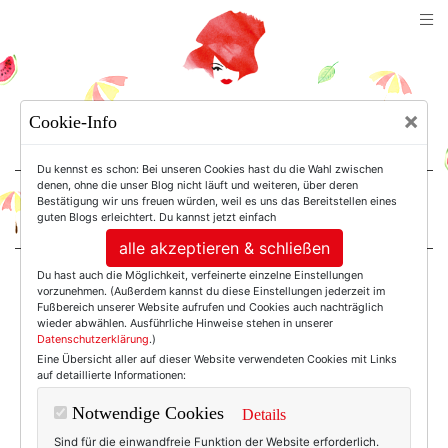
TEXTERELLA
×
Cookie-Info
SUSANNE ACKSTALLER
Du kennst es schon: Bei unseren Cookies hast du die Wahl zwischen
denen, ohne die unser Blog nicht läuft und weiteren, über deren
Bestätigung wir uns freuen würden, weil es uns das Bereitstellen eines
For Women. Not Girls.
guten Blogs erleichtert. Du kannst jetzt einfach
alle akzeptieren & schließen
Du hast auch die Möglichkeit, verfeinerte einzelne Einstellungen
Einträge mit dem
vorzunehmen. (Außerdem kannst du diese Einstellungen jederzeit im
Fußbereich unserer Website aufrufen und Cookies auch nachträglich
wieder abwählen. Ausführliche Hinweise stehen in unserer
Datenschutzerklärung
.)
Tag: Berline Fashion
Eine Übersicht aller auf dieser Website verwendeten Cookies mit Links
auf detaillierte Informationen:
Week
Notwendige Cookies
Details
Sind für die einwandfreie Funktion der Website erforderlich.