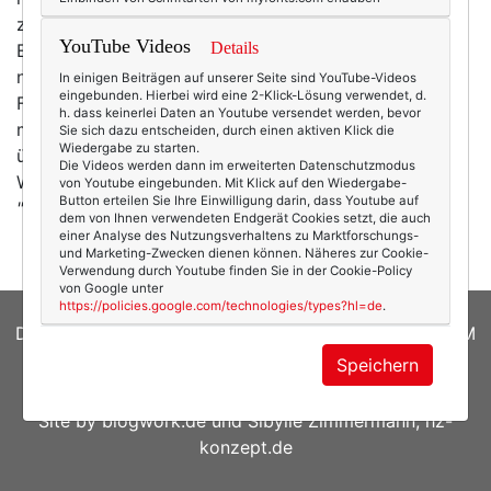
zeitgleich – in Berlin war. (Zwar trudeln auch bei mir
YouTube Videos
Details
Einladungen ein, aber bislang war der Reiz einfach
noch nie groß genug, um mich dafür auch wirklich ins
In einigen Beiträgen auf unserer Seite sind YouTube-Videos
eingebunden. Hierbei wird eine 2-Klick-Lösung verwendet, d.
Flugzeug zu setzen. Aber vielleicht ... sollte ich doch
h. dass keinerlei Daten an Youtube versendet werden, bevor
mal?!) Wie auch immer: Wer immer schon mal alles
Sie sich dazu entscheiden, durch einen aktiven Klick die
Wiedergabe zu starten.
über die Fashion Week wissen wollte – ICON verrät es:
Die Videos werden dann im erweiterten Datenschutzmodus
Was man über die Berliner Modewoche wissen muss.
von Youtube eingebunden. Mit Klick auf den Wiedergabe-
Button erteilen Sie Ihre Einwilligung darin, dass Youtube auf
"Ich krieg die Haare
…
mehr
dem von Ihnen verwendeten Endgerät Cookies setzt, die auch
einer Analyse des Nutzungsverhaltens zu Marktforschungs-
und Marketing-Zwecken dienen können. Näheres zur Cookie-
Verwendung durch Youtube finden Sie in der Cookie-Policy
von Google unter
https://policies.google.com/technologies/types?hl=de
.
DATENSCHUTZERKLÄRUNG
|
COOKIES
|
IMPRESSUM
Speichern
© 2026
texterella.de
| Susanne Ackstaller
Site by
blogwork.de
und
Sibylle Zimmermann, hz-
konzept.de