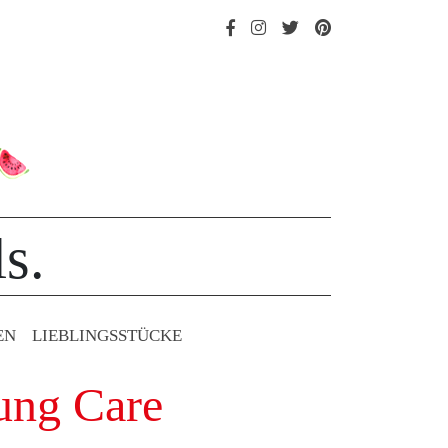
s.
EN
LIEBLINGS­STÜCKE
ung Care