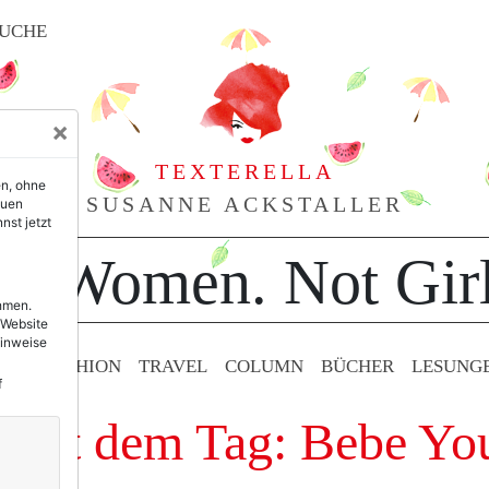
UCHE
×
TEXTERELLA
en, ohne
SUSANNE ACKSTALLER
euen
nst jetzt
or Women. Not Girl
ehmen.
 Website
Hinweise
TY & FASHION
TRAVEL
COLUMN
BÜCHER
LESUNG
f
e mit dem Tag: Bebe Yo