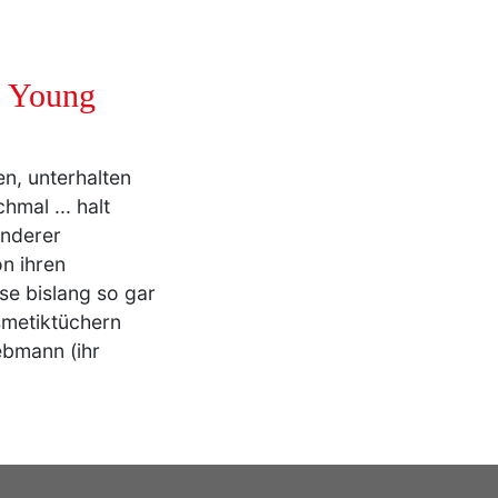
e Young
n, unterhalten
mal ... halt
anderer
n ihren
e bislang so gar
osmetiktüchern
ebmann (ihr