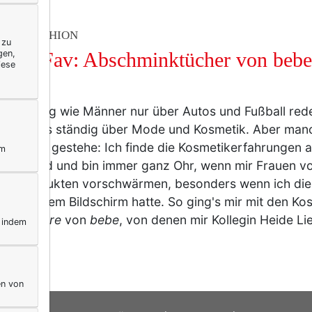
TY & FASHION
 zu
gen,
day’s Fav: Abschminktücher von beb
iese
e.
so wenig wie Männer nur über Autos und Fußball rede
rauen uns ständig über Mode und Kosmetik. Aber manch
 Und ich gestehe: Ich finde die Kosmetikerfahrungen 
ym
pannend und bin immer ganz Ohr, wenn mir Frauen vo
ingsprodukten vorschwärmen, besonders wenn ich dies
 auf meinem Bildschirm hatte. So ging's mir mit den K
oung Care
von
bebe
, von denen mir Kollegin Heide Li
, indem
t…
mehr
en von