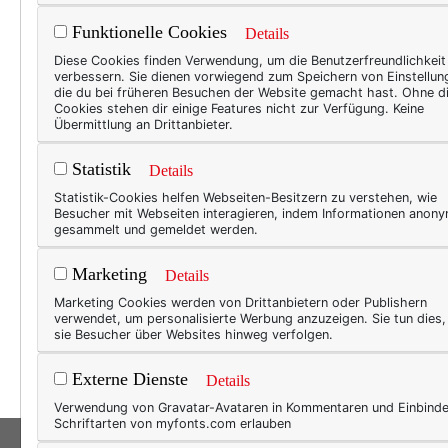
Funktionelle Cookies
Details
BEAU
Diese Cookies finden Verwendung, um die Benutzerfreundlichkeit
verbessern. Sie dienen vorwiegend zum Speichern von Einstellun
Fri
die du bei früheren Besuchen der Website gemacht hast. Ohne d
Cookies stehen dir einige Features nicht zur Verfügung. Keine
Car
Übermittlung an Drittanbieter.
Genau
Statistik
Details
wir F
Statistik-Cookies helfen Webseiten-Besitzern zu verstehen, wie
doch.
Besucher mit Webseiten interagieren, indem Informationen anon
gesammelt und gemeldet werden.
hochs
Liebl
Marketing
Details
nicht
Marketing Cookies werden von Drittanbietern oder Publishern
von
Y
verwendet, um personalisierte Werbung anzuzeigen. Sie tun dies
sie Besucher über Websites hinweg verfolgen.
kenn
Externe Dienste
Details
Verwendung von Gravatar-Avataren in Kommentaren und Einbind
Schriftarten von myfonts.com erlauben