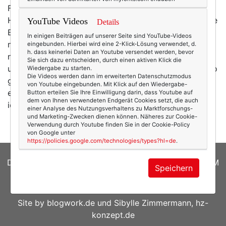
Fröhlich tummeln sich hier Kosmetika aus dem
Hochpreis-Segment neben Aldi-Cremes, herkömmliche
YouTube Videos
Details
Beauty-Produkte neben Naturkosmetik. Ich orientiere
In einigen Beiträgen auf unserer Seite sind YouTube-Videos
mich weniger nach bestimmten Marken, schon gar
eingebunden. Hierbei wird eine 2-Klick-Lösung verwendet, d.
h. dass keinerlei Daten an Youtube versendet werden, bevor
nicht nach (hohen) Preisen – sondern probier mal hier
Sie sich dazu entscheiden, durch einen aktiven Klick die
und mal da. Wobei der Trend ganz klar in Richtung öko
Wiedergabe zu starten.
Die Videos werden dann im erweiterten Datenschutzmodus
geht.
Lavera
verwende ich besonders gerne. Ich habe
von Youtube eingebunden. Mit Klick auf den Wiedergabe-
einfach Vertrauen zu dem Namen. Und natürlich mag
Button erteilen Sie Ihre Einwilligung darin, dass Youtube auf
dem von Ihnen verwendeten Endgerät Cookies setzt, die auch
ich auch die Produkte! Eines meiner…
mehr
einer Analyse des Nutzungsverhaltens zu Marktforschungs-
und Marketing-Zwecken dienen können. Näheres zur Cookie-
Verwendung durch Youtube finden Sie in der Cookie-Policy
von Google unter
https://policies.google.com/technologies/types?hl=de
.
DATENSCHUTZERKLÄRUNG
|
COOKIES
|
IMPRESSUM
Speichern
© 2026
texterella.de
| Susanne Ackstaller
Site by
blogwork.de
und
Sibylle Zimmermann, hz-
konzept.de