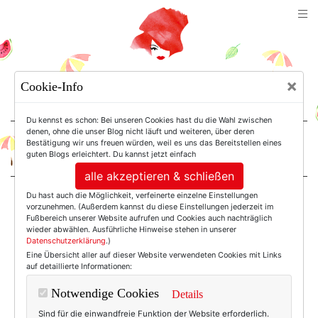
TEXTERELLA
×
Cookie-Info
SUSANNE ACKSTALLER
Du kennst es schon: Bei unseren Cookies hast du die Wahl zwischen
denen, ohne die unser Blog nicht läuft und weiteren, über deren
Bestätigung wir uns freuen würden, weil es uns das Bereitstellen eines
For Women. Not Girls.
guten Blogs erleichtert. Du kannst jetzt einfach
alle akzeptieren & schließen
Du hast auch die Möglichkeit, verfeinerte einzelne Einstellungen
Einträge mit dem
vorzunehmen. (Außerdem kannst du diese Einstellungen jederzeit im
Fußbereich unserer Website aufrufen und Cookies auch nachträglich
wieder abwählen. Ausführliche Hinweise stehen in unserer
Datenschutzerklärung
.)
Tag: Basis Sensitiv
Eine Übersicht aller auf dieser Website verwendeten Cookies mit Links
auf detaillierte Informationen:
Creme
Notwendige Cookies
Details
Sind für die einwandfreie Funktion der Website erforderlich.