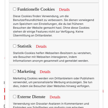
Funktionelle Cookies
Details
Diese Cookies finden Verwendung, um die
Benutzerfreundlichkeit zu verbessern. Sie dienen vorwiegend
zum Speichern von Einstellungen, die du bei früheren
Besuchen der Website gemacht hast. Ohne diese Cookies
stehen dir einige Features nicht zur Verfügung. Keine
Übermittlung an Drittanbieter.
Statistik
Details
Statistik-Cookies helfen Webseiten-Besitzern zu verstehen,
wie Besucher mit Webseiten interagieren, indem
Informationen anonym gesammelt und gemeldet werden.
Marketing
Details
Marketing Cookies werden von Drittanbietern oder Publishern
verwendet, um personalisierte Werbung anzuzeigen. Sie tun
BEAUTY & FASHION
dies, indem sie Besucher über Websites hinweg verfolgen.
Friday’s Fav: Basis Sensitiv Creme von
Lavera.
Externe Dienste
Details
Verwendung von Gravatar-Avataren in Kommentaren und
Die Welt ist bunt, und so ist mein Badezimmerschrank.
Einbinden von Schriftarten von myfonts.com erlauben