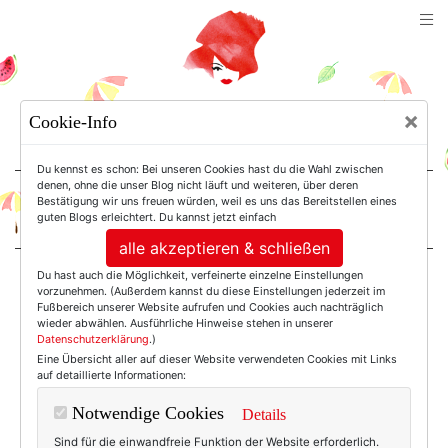
TEXTERELLA
×
Cookie-Info
SUSANNE ACKSTALLER
Du kennst es schon: Bei unseren Cookies hast du die Wahl zwischen
denen, ohne die unser Blog nicht läuft und weiteren, über deren
Bestätigung wir uns freuen würden, weil es uns das Bereitstellen eines
For Women. Not Girls.
guten Blogs erleichtert. Du kannst jetzt einfach
alle akzeptieren & schließen
Du hast auch die Möglichkeit, verfeinerte einzelne Einstellungen
Einträge mit dem
vorzunehmen. (Außerdem kannst du diese Einstellungen jederzeit im
Fußbereich unserer Website aufrufen und Cookies auch nachträglich
wieder abwählen. Ausführliche Hinweise stehen in unserer
Datenschutzerklärung
.)
Tag: Barney's
Eine Übersicht aller auf dieser Website verwendeten Cookies mit Links
auf detaillierte Informationen:
Notwendige Cookies
Details
Sind für die einwandfreie Funktion der Website erforderlich.