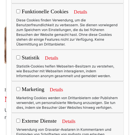
Funktionelle Cookies
Details
Diese Cookies finden Verwendung, um die
Benutzerfreundlichkeit zu verbessern. Sie dienen vorwiegend
zum Speichern von Einstellungen, die du bei früheren
Besuchen der Website gemacht hast. Ohne diese Cookies
stehen dir einige Features nicht zur Verfügung. Keine
Übermittlung an Drittanbieter.
Statistik
Details
Statistik-Cookies helfen Webseiten-Besitzern zu verstehen,
wie Besucher mit Webseiten interagieren, indem
Informationen anonym gesammelt und gemeldet werden.
Marketing
Details
BEAUTY & FASHION
Mein Opa hatte genau so eine!
Marketing Cookies werden von Drittanbietern oder Publishern
verwendet, um personalisierte Werbung anzuzeigen. Sie tun
dies, indem sie Besucher über Websites hinweg verfolgen.
Und jetzt gibt es die bei Barney's. In New York. Hätte
mir nicht damals jemand Bescheid sagen können? Ts.
Externe Dienste
Details
Verwendung von Gravatar-Avataren in Kommentaren und
Einbinden von Schriftarten von myfonts.com erlauben