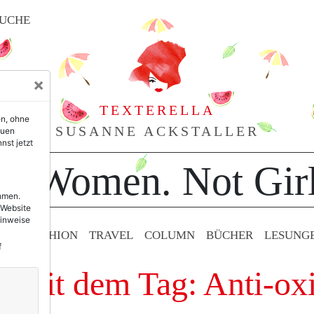
UCHE
×
TEXTERELLA
en, ohne
SUSANNE ACKSTALLER
euen
nst jetzt
or Women. Not Girl
ehmen.
 Website
Hinweise
TY & FASHION
TRAVEL
COLUMN
BÜCHER
LESUNG
f
e mit dem Tag: Anti-ox