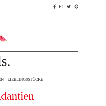
s.
EN
LIEBLINGS­STÜCKE
idantien