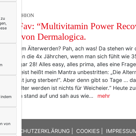
TY & FASHION
 zu
gen,
day’s Fav: “Multivitamin Power Reco
iese
que” von Dermalogica.
n mit dem Älterwerden? Pah, ach was! Da stehen wir 
ind schon die 4x Jährchen, wenn man sich fühlt wie 3
mal sogar 28! Alles easy, alles prima, alles eine Frage
ym
lar, zumeist heißt mein Mantra unbestritten: „Die Alte
werden ist jung sterben!“. Aber denn gibt so Tage ... da 
ntnis: „Älter werden ist nichts für Weicheier.“ Heute z
n Tag: Ich stand auf und sah aus wie…
mehr
, indem
en von
DATENSCHUTZERKLÄRUNG
|
COOKIES
|
IMPRESSU