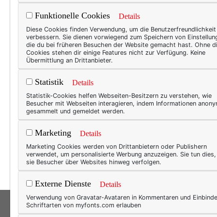
Funktionelle Cookies
Details
BEAU
Diese Cookies finden Verwendung, um die Benutzerfreundlichkeit
verbessern. Sie dienen vorwiegend zum Speichern von Einstellun
Fri
die du bei früheren Besuchen der Website gemacht hast. Ohne d
Cookies stehen dir einige Features nicht zur Verfügung. Keine
Mas
Übermittlung an Drittanbieter.
Hader
Statistik
Details
Was s
Statistik-Cookies helfen Webseiten-Besitzern zu verstehen, wie
manch
Besucher mit Webseiten interagieren, indem Informationen anon
gesammelt und gemeldet werden.
Ne? K
Älter
Marketing
Details
Erken
Marketing Cookies werden von Drittanbietern oder Publishern
so ei
verwendet, um personalisierte Werbung anzuzeigen. Sie tun dies
sie Besucher über Websites hinweg verfolgen.
Externe Dienste
Details
Verwendung von Gravatar-Avataren in Kommentaren und Einbind
Schriftarten von myfonts.com erlauben