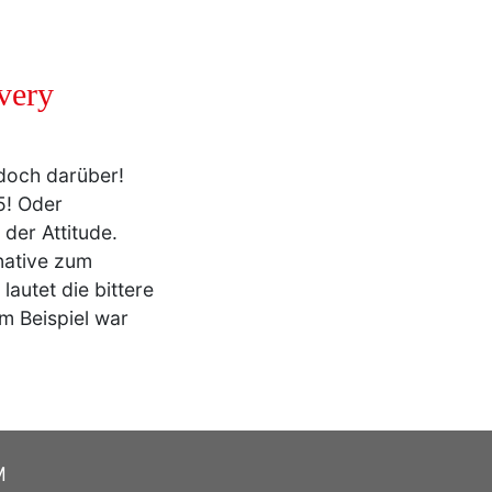
very
doch darüber!
5! Oder
 der Attitude.
rnative zum
lautet die bittere
um Beispiel war
M