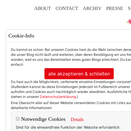
ABOUT
CONTACT
ARCHIV
PRESSE
S
Cookie-Info
Du kennst es schon: Bei unseren Cookies hast du die Wahl zwischen den
die unser Blog nicht läuft und weiteren, über deren Bestätigung wir uns fr
würden, weil es uns das Bereitstellen eines guten Blogs erleichtert. Du kan
einfach
F
alle akzeptieren & schließen
Du hast auch die Möglichkeit, verfeinerte einzelne Einstellungen vorzun
(Außerdem kannst du diese Einstellungen jederzeit im Fußbereich unserer
aufrufen und Cookies auch nachträglich wieder abwählen. Ausführliche 
stehen in unserer
Datenschutzerklärung
.)
50+ LIFESTYLE
BEAU
Eine Übersicht aller auf dieser Website verwendeten Cookies mit Links au
detaillierte Informationen:
Einträge m
Notwendige Cookies
Details
Sind für die einwandfreie Funktion der Website erforderlich.