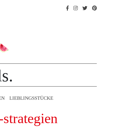
s.
EN
LIEBLINGS­STÜCKE
-strategien