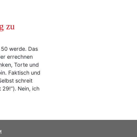
g zu
n 50 werde. Das
wer errechnen
nken, Torte und
in. Faktisch und
elbst schreit
29!“). Nein, ich
M