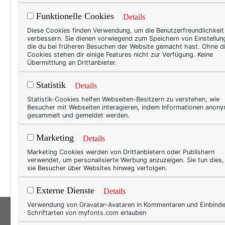
Funktionelle Cookies
Details
50+ L
Diese Cookies finden Verwendung, um die Benutzerfreundlichkeit
verbessern. Sie dienen vorwiegend zum Speichern von Einstellun
Bea
die du bei früheren Besuchen der Website gemacht hast. Ohne d
Cookies stehen dir einige Features nicht zur Verfügung. Keine
ble
Übermittlung an Drittanbieter.
Am le
Statistik
Details
bedeu
Statistik-Cookies helfen Webseiten-Besitzern zu verstehen, wie
kann,
Besucher mit Webseiten interagieren, indem Informationen anon
gesammelt und gemeldet werden.
Glück
unwid
Marketing
Details
„Hall
Marketing Cookies werden von Drittanbietern oder Publishern
bin 5
verwendet, um personalisierte Werbung anzuzeigen. Sie tun dies
sie Besucher über Websites hinweg verfolgen.
Externe Dienste
Details
Verwendung von Gravatar-Avataren in Kommentaren und Einbind
Schriftarten von myfonts.com erlauben