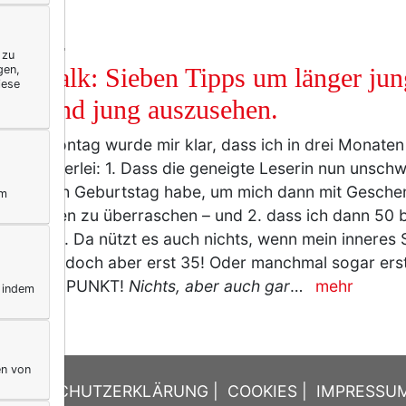
IFESTYLE
 zu
gen,
uty-Talk: Sieben Tipps um länger jun
iese
iben und jung auszusehen.
tzten Montag wurde mir klar, dass ich in drei Monate
tet zweierlei: 1. Dass die geneigte Leserin nun unsch
 wann ich Geburtstag habe, um mich dann mit Gesche
ym
wünschen zu überraschen – und 2. dass ich dann 50 b
erruflich. Da nützt es auch nichts, wenn mein inneres S
o, ich bin doch aber erst 35! Oder manchmal sogar erst 
0. Punkt. PUNKT!
Nichts, aber auch gar
…
mehr
, indem
en von
DATENSCHUTZERKLÄRUNG
|
COOKIES
|
IMPRESSU