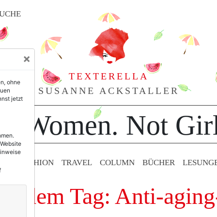
UCHE
×
TEXTERELLA
en, ohne
SUSANNE ACKSTALLER
euen
nst jetzt
or Women. Not Girl
ehmen.
 Website
Hinweise
TY & FASHION
TRAVEL
COLUMN
BÜCHER
LESUNG
f
it dem Tag: Anti-aging