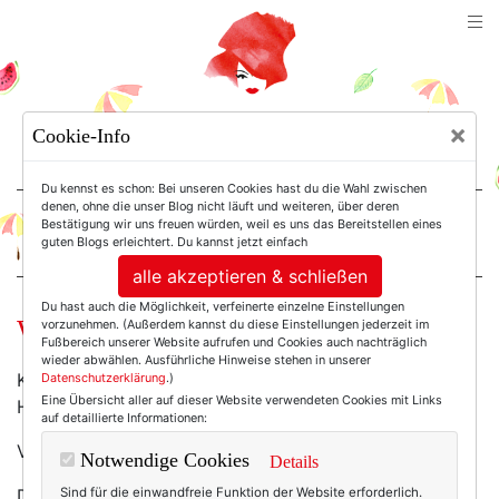
TEXTERELLA
×
Cookie-Info
SUSANNE ACKSTALLER
Du kennst es schon: Bei unseren Cookies hast du die Wahl zwischen
denen, ohne die unser Blog nicht läuft und weiteren, über deren
Bestätigung wir uns freuen würden, weil es uns das Bereitstellen eines
For Women. Not Girls.
guten Blogs erleichtert. Du kannst jetzt einfach
alle akzeptieren & schließen
Du hast auch die Möglichkeit, verfeinerte einzelne Einstellungen
Wir üben schon mal.
vorzunehmen. (Außerdem kannst du diese Einstellungen jederzeit im
Fußbereich unserer Website aufrufen und Cookies auch nachträglich
wieder abwählen. Ausführliche Hinweise stehen in unserer
Kirschkernkissen? Beißringe aus politisch korrektem
Datenschutzerklärung
.)
Eine Übersicht aller auf dieser Website verwendeten Cookies mit Links
Holz? Handgefilzte Schmusedeckchen?
auf detaillierte Informationen:
Vergiss es.
Notwendige Cookies
Details
Die Fashionista von morgen trägt schon heute
Sind für die einwandfreie Funktion der Website erforderlich.