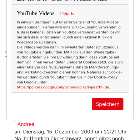
3318
3
Beauty & Fashion
15.12.2009
YouTube Videos
Details
babymode
,
kindermode
,
urban babies wear black
In einigen Beiträgen auf unserer Seite sind YouTube-Videos
eingebunden. Hierbei wird eine 2-Klick-Lösung verwendet, d.
h. dass keinerlei Daten an Youtube versendet werden, bevor
Sie sich dazu entscheiden, durch einen aktiven Klick die
Wiedergabe zu starten.
Die Videos werden dann im erweiterten Datenschutzmodus
3 Kommentare
von Youtube eingebunden. Mit Klick auf den Wiedergabe-
Button erteilen Sie Ihre Einwilligung darin, dass Youtube auf
dem von Ihnen verwendeten Endgerät Cookies setzt, die auch
einer Analyse des Nutzungsverhaltens zu Marktforschungs-
annette
und Marketing-Zwecken dienen können. Näheres zur Cookie-
am Dienstag, 15. Dezember 2009 um 11:34 Uhr
Verwendung durch Youtube finden Sie in der Cookie-Policy
von Google unter
das kann ich bestätigen. die zaubermaus trägt
https://policies.google.com/technologies/types?hl=de
.
statt rosa lieber ein st.-pauli-shirt in größe 92.
noch.
Speichern
Auf diesen Kommentar antworten
Andrea
am Dienstag, 15. Dezember 2009 um 22:21 Uhr
Na, hoffentlich öko-schwarz, sonst gibts noch