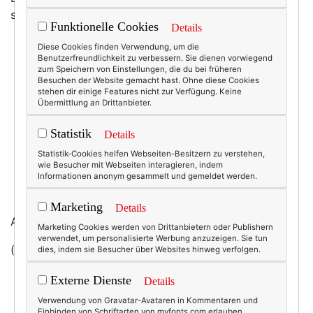
schwarz. Und hier ist ihre Gute-Nacht-Lektüre:
Funktionelle Cookies
Details
Diese Cookies finden Verwendung, um die
Benutzerfreundlichkeit zu verbessern. Sie dienen vorwiegend
zum Speichern von Einstellungen, die du bei früheren
Besuchen der Website gemacht hast. Ohne diese Cookies
stehen dir einige Features nicht zur Verfügung. Keine
Übermittlung an Drittanbieter.
Statistik
Details
Statistik-Cookies helfen Webseiten-Besitzern zu verstehen,
wie Besucher mit Webseiten interagieren, indem
Informationen anonym gesammelt und gemeldet werden.
Marketing
Details
Alles klar?! ;-)
Marketing Cookies werden von Drittanbietern oder Publishern
verwendet, um personalisierte Werbung anzuzeigen. Sie tun
(gefunden
hier
, käuflich
da
!)
dies, indem sie Besucher über Websites hinweg verfolgen.
Externe Dienste
Details
Verwendung von Gravatar-Avataren in Kommentaren und
Einbinden von Schriftarten von myfonts.com erlauben