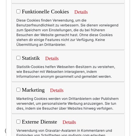
Funktionelle Cookies
Details
Diese Cookies finden Verwendung, um die
Benutzerfreundlichkeit zu verbessern. Sie dienen vorwiegend
zum Speichern von Einstellungen, die du bei früheren
Besuchen der Website gemacht hast. Ohne diese Cookies
stehen dir einige Features nicht zur Verfügung. Keine
Übermittlung an Drittanbieter.
Statistik
Details
Statistik-Cookies helfen Webseiten-Besitzern zu verstehen,
wie Besucher mit Webseiten interagieren, indem
Informationen anonym gesammelt und gemeldet werden.
Marketing
Details
Marketing Cookies werden von Drittanbietern oder Publishern
verwendet, um personalisierte Werbung anzuzeigen. Sie tun
dies, indem sie Besucher über Websites hinweg verfolgen.
Externe Dienste
Details
(Foto: Flip Flop -
dort kannst du die Schuhe auch
Verwendung von Gravatar-Avataren in Kommentaren und
Einbinden von Schriftarten von myfonts.com erlauben