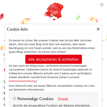
TEXTERELLA
×
Cookie-Info
SUSANNE ACKSTALLER
Du kennst es schon: Bei unseren Cookies hast du die Wahl zwischen
denen, ohne die unser Blog nicht läuft und weiteren, über deren
Bestätigung wir uns freuen würden, weil es uns das Bereitstellen eines
For Women. Not Girls.
guten Blogs erleichtert. Du kannst jetzt einfach
alle akzeptieren & schließen
Du hast auch die Möglichkeit, verfeinerte einzelne Einstellungen
Wie bitte geht es zum Regenbogen?
vorzunehmen. (Außerdem kannst du diese Einstellungen jederzeit im
Fußbereich unserer Website aufrufen und Cookies auch nachträglich
wieder abwählen. Ausführliche Hinweise stehen in unserer
Was der Sommer an schönen Taschen zu wenig hat,
Datenschutzerklärung
.)
Eine Übersicht aller auf dieser Website verwendeten Cookies mit Links
das hat er an schönen Schuhen definitiv zu viel! Ist ja
auf detaillierte Informationen:
kaum noch auszuhalten, diese Qual der Wahl -
besonders, wenn das Schuhbudget schon bis ans Limit
Notwendige Cookies
Details
ausgereizt ist. Pfft.
Sind für die einwandfreie Funktion der Website erforderlich.