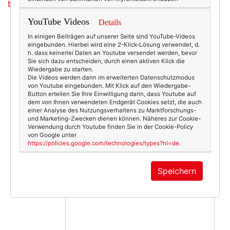
bestellen
.)
YouTube Videos
Details
In einigen Beiträgen auf unserer Seite sind YouTube-Videos
eingebunden. Hierbei wird eine 2-Klick-Lösung verwendet, d.
3246
0
h. dass keinerlei Daten an Youtube versendet werden, bevor
Sie sich dazu entscheiden, durch einen aktiven Klick die
Beauty & Fashion
25.07.2010
Wiedergabe zu starten.
Die Videos werden dann im erweiterten Datenschutzmodus
delos
,
flip flop
,
sandale
von Youtube eingebunden. Mit Klick auf den Wiedergabe-
Button erteilen Sie Ihre Einwilligung darin, dass Youtube auf
dem von Ihnen verwendeten Endgerät Cookies setzt, die auch
einer Analyse des Nutzungsverhaltens zu Marktforschungs-
und Marketing-Zwecken dienen können. Näheres zur Cookie-
Verwendung durch Youtube finden Sie in der Cookie-Policy
von Google unter
https://policies.google.com/technologies/types?hl=de
.
KOMMENTAR
Speichern