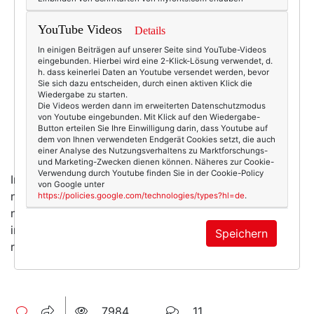
YouTube Videos
Details
In einigen Beiträgen auf unserer Seite sind YouTube-Videos
eingebunden. Hierbei wird eine 2-Klick-Lösung verwendet, d.
h. dass keinerlei Daten an Youtube versendet werden, bevor
Sie sich dazu entscheiden, durch einen aktiven Klick die
Wiedergabe zu starten.
Die Videos werden dann im erweiterten Datenschutzmodus
von Youtube eingebunden. Mit Klick auf den Wiedergabe-
Button erteilen Sie Ihre Einwilligung darin, dass Youtube auf
dem von Ihnen verwendeten Endgerät Cookies setzt, die auch
einer Analyse des Nutzungsverhaltens zu Marktforschungs-
und Marketing-Zwecken dienen können. Näheres zur Cookie-
Verwendung durch Youtube finden Sie in der Cookie-Policy
Im Sitzen machen sie sich hingegen schon jetzt sehr
von Google unter
nett. Und verdammt lange Beine! :-) Ich habe ja auch
https://policies.google.com/technologies/types?hl=de
.
noch den ganzen Winter zum Üben, und kann mich -
im Falle eines Gipsbeins - immer noch aufs Skifahren
Speichern
rausreden!
7984
11