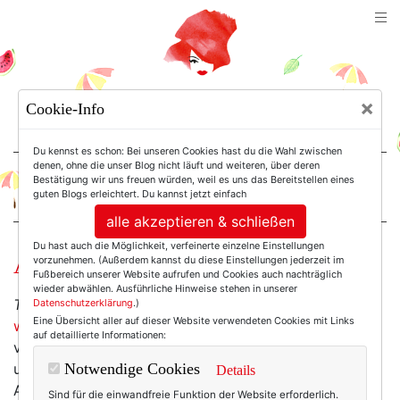
TEXTERELLA
×
Cookie-Info
SUSANNE ACKSTALLER
Du kennst es schon: Bei unseren Cookies hast du die Wahl zwischen
denen, ohne die unser Blog nicht läuft und weiteren, über deren
Bestätigung wir uns freuen würden, weil es uns das Bereitstellen eines
For Women. Not Girls.
guten Blogs erleichtert. Du kannst jetzt einfach
alle akzeptieren & schließen
Du hast auch die Möglichkeit, verfeinerte einzelne Einstellungen
Ach, du lieber Himmel!!
vorzunehmen. (Außerdem kannst du diese Einstellungen jederzeit im
Fußbereich unserer Website aufrufen und Cookies auch nachträglich
wieder abwählen. Ausführliche Hinweise stehen in unserer
The Wahnsinn
ist heute angekommen, und er ist
noch
Datenschutzerklärung
.)
Eine Übersicht aller auf dieser Website verwendeten Cookies mit Links
wahnsinniger als gedacht
. Immerhin habe ich schon
auf detaillierte Informationen:
vier Schritte geschafft - vom Stuhl zum Schreibtisch
und wieder zurück -, wobei ich zugegeben muss: Die
Notwendige Cookies
Details
Angst, sich die Beine zu brechen, macht nicht
Sind für die einwandfreie Funktion der Website erforderlich.