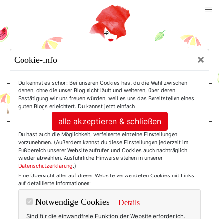
TEXTERELLA
×
Cookie-Info
SUSANNE ACKSTALLER
Du kennst es schon: Bei unseren Cookies hast du die Wahl zwischen
denen, ohne die unser Blog nicht läuft und weiteren, über deren
Bestätigung wir uns freuen würden, weil es uns das Bereitstellen eines
For Women. Not Girls.
guten Blogs erleichtert. Du kannst jetzt einfach
alle akzeptieren & schließen
Du hast auch die Möglichkeit, verfeinerte einzelne Einstellungen
Einträge mit dem
vorzunehmen. (Außerdem kannst du diese Einstellungen jederzeit im
Fußbereich unserer Website aufrufen und Cookies auch nachträglich
wieder abwählen. Ausführliche Hinweise stehen in unserer
Datenschutzerklärung
.)
Tag: Das Leben Ist
Eine Übersicht aller auf dieser Website verwendeten Cookies mit Links
auf detaillierte Informationen:
Ein Fest
Notwendige Cookies
Details
Sind für die einwandfreie Funktion der Website erforderlich.