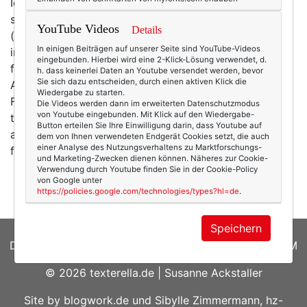
Ich hatte einen langen Text geschrieben. Über dieses
seltsame Weihnachten, das uns Corona beschert hat
YouTube Videos
Details
(ha. Wortwitz!). Darüber, dass ich zum allerersten Mal
In einigen Beiträgen auf unserer Seite sind YouTube-Videos
in meinem Leben Weihnachten
nicht
mit meinen Eltern
eingebunden. Hierbei wird eine 2-Klick-Lösung verwendet, d.
feiere (wenn man von dem Weihnachten 1981 als
h. dass keinerlei Daten an Youtube versendet werden, bevor
Sie sich dazu entscheiden, durch einen aktiven Klick die
Austauschschülerin in den USA und dem mit meiner
Wiedergabe zu starten.
Familie in Patagonien 2018 absieht). Darüber, wie
Die Videos werden dann im erweiterten Datenschutzmodus
von Youtube eingebunden. Mit Klick auf den Wiedergabe-
traurig mich das macht – auch wenn ich die
Button erteilen Sie Ihre Einwilligung darin, dass Youtube auf
angeordneten Maßnahmen und Empfehlungen richtig
dem von Ihnen verwendeten Endgerät Cookies setzt, die auch
einer Analyse des Nutzungsverhaltens zu Marktforschungs-
finde und meine Eltern (sie sind fitte 81 und 83 und…
und Marketing-Zwecken dienen können. Näheres zur Cookie-
mehr
Verwendung durch Youtube finden Sie in der Cookie-Policy
von Google unter
https://policies.google.com/technologies/types?hl=de
.
Speichern
DATENSCHUTZERKLÄRUNG
|
COOKIES
|
IMPRESSUM
© 2026
texterella.de
| Susanne Ackstaller
Site by
blogwork.de
und
Sibylle Zimmermann, hz-