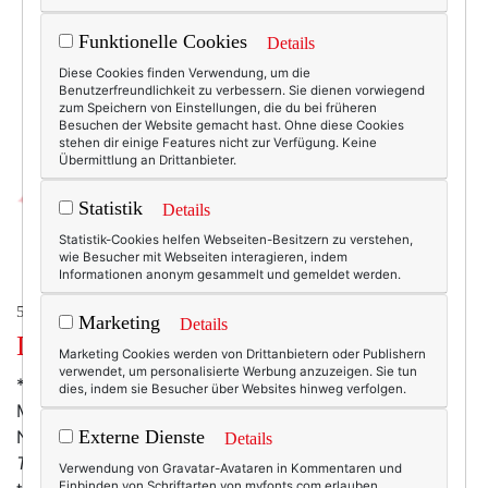
Funktionelle Cookies
Details
Diese Cookies finden Verwendung, um die
Benutzerfreundlichkeit zu verbessern. Sie dienen vorwiegend
zum Speichern von Einstellungen, die du bei früheren
Besuchen der Website gemacht hast. Ohne diese Cookies
stehen dir einige Features nicht zur Verfügung. Keine
Übermittlung an Drittanbieter.
Statistik
Details
Statistik-Cookies helfen Webseiten-Besitzern zu verstehen,
wie Besucher mit Webseiten interagieren, indem
Informationen anonym gesammelt und gemeldet werden.
50+ LIFESTYLE
Marketing
Details
Dienstagschnipsel.
Marketing Cookies werden von Drittanbietern oder Publishern
verwendet, um personalisierte Werbung anzuzeigen. Sie tun
*
Theresa
kenne ich als Luxusboutique im Herzen
dies, indem sie Besucher über Websites hinweg verfolgen.
Münchens und als führende Online-
Nobelboutiquemytheresa.com. Wo auch immer man
Externe Dienste
Details
Theresa
besucht: Man trifft auf tolle Sachen und toll
Verwendung von Gravatar-Avataren in Kommentaren und
Einbinden von Schriftarten von myfonts.com erlauben