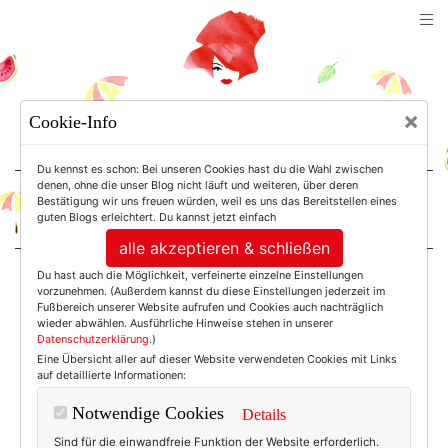
TEXTERELLA
×
Cookie-Info
SUSANNE ACKSTALLER
Du kennst es schon: Bei unseren Cookies hast du die Wahl zwischen
denen, ohne die unser Blog nicht läuft und weiteren, über deren
Bestätigung wir uns freuen würden, weil es uns das Bereitstellen eines
For Women. Not Girls.
guten Blogs erleichtert. Du kannst jetzt einfach
alle akzeptieren & schließen
Du hast auch die Möglichkeit, verfeinerte einzelne Einstellungen
Einträge mit dem
vorzunehmen. (Außerdem kannst du diese Einstellungen jederzeit im
Fußbereich unserer Website aufrufen und Cookies auch nachträglich
wieder abwählen. Ausführliche Hinweise stehen in unserer
Datenschutzerklärung
.)
Tag: Blogwalk.de
Eine Übersicht aller auf dieser Website verwendeten Cookies mit Links
auf detaillierte Informationen:
Notwendige Cookies
Details
Sind für die einwandfreie Funktion der Website erforderlich.