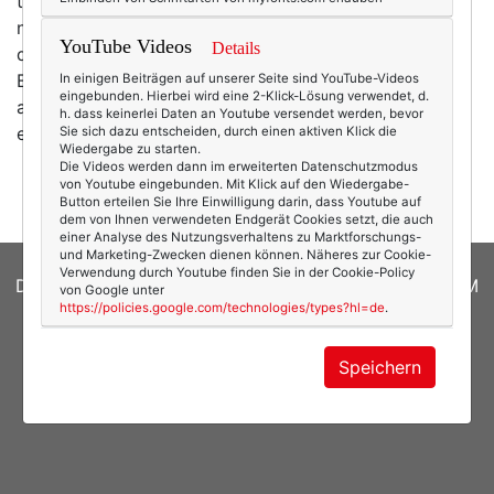
teuer – Gott sei dank ist in meiner Größe zumeist
nichts zu haben. Nun lese ich, dass der Eigentümer,
YouTube Videos
Details
das Ehepaar Botschen, das
Theresa
1987 gründete, ihr
Business an Neiman Marcus verkauft hat (ihm gehört
In einigen Beiträgen auf unserer Seite sind YouTube-Videos
eingebunden. Hierbei wird eine 2-Klick-Lösung verwendet, d.
auch Bergdorf Goodman). Da bin ich jetzt aber schon
h. dass keinerlei Daten an Youtube versendet werden, bevor
ein bisschen beeindruckt: dass man als Münchner…
Sie sich dazu entscheiden, durch einen aktiven Klick die
Wiedergabe zu starten.
mehr
Die Videos werden dann im erweiterten Datenschutzmodus
von Youtube eingebunden. Mit Klick auf den Wiedergabe-
Button erteilen Sie Ihre Einwilligung darin, dass Youtube auf
dem von Ihnen verwendeten Endgerät Cookies setzt, die auch
einer Analyse des Nutzungsverhaltens zu Marktforschungs-
und Marketing-Zwecken dienen können. Näheres zur Cookie-
Verwendung durch Youtube finden Sie in der Cookie-Policy
DATENSCHUTZERKLÄRUNG
|
COOKIES
|
IMPRESSUM
von Google unter
https://policies.google.com/technologies/types?hl=de
.
© 2026
texterella.de
| Susanne Ackstaller
Speichern
Site by
blogwork.de
und
Sibylle Zimmermann, hz-
konzept.de