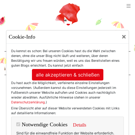
TEXTERELLA
×
Cookie-Info
SUSANNE ACKSTALLER
Du kennst es schon: Bei unseren Cookies hast du die Wahl zwischen
denen, ohne die unser Blog nicht läuft und weiteren, über deren
Bestätigung wir uns freuen würden, weil es uns das Bereitstellen eines
For Women. Not Girls.
guten Blogs erleichtert. Du kannst jetzt einfach
alle akzeptieren & schließen
Du hast auch die Möglichkeit, verfeinerte einzelne Einstellungen
Einträge mit dem
vorzunehmen. (Außerdem kannst du diese Einstellungen jederzeit im
Fußbereich unserer Website aufrufen und Cookies auch nachträglich
wieder abwählen. Ausführliche Hinweise stehen in unserer
Datenschutzerklärung
.)
Tag: Abercrombie &
Eine Übersicht aller auf dieser Website verwendeten Cookies mit Links
auf detaillierte Informationen:
Fitch
Notwendige Cookies
Details
Sind für die einwandfreie Funktion der Website erforderlich.