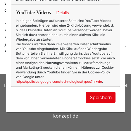
www.vogue.de/blog schreiben diverse Autoren zu
diversen Themen - von Schmuck über Beauty bis zur
YouTube Videos
Details
Haarklammer und Hosenbeinweite ... * Selbstgebastelt
In einigen Beiträgen auf unserer Seite sind YouTube-Videos
heißt jetzt DIY - und Dawanda gibt dafür ein extra
eingebunden. Hierbei wird eine 2-Klick-Lösung verwendet, d.
Magazin heraus: LoveMag. Für 4,30 Euro gibt es jede
h. dass keinerlei Daten an Youtube versendet werden, bevor
Sie sich dazu entscheiden, durch einen aktiven Klick die
Menge Produktvorstellungen, zumindest in der ersten
Wiedergabe zu starten.
Ausgabe, die man online kostenlos durchblättern kann.
Die Videos werden dann im erweiterten Datenschutzmodus
von Youtube eingebunden. Mit Klick auf den Wiedergabe-
* In zwei Monaten plus ein Tag ist…
mehr
Button erteilen Sie Ihre Einwilligung darin, dass Youtube auf
dem von Ihnen verwendeten Endgerät Cookies setzt, die auch
einer Analyse des Nutzungsverhaltens zu Marktforschungs-
und Marketing-Zwecken dienen können. Näheres zur Cookie-
Verwendung durch Youtube finden Sie in der Cookie-Policy
von Google unter
https://policies.google.com/technologies/types?hl=de
.
DATENSCHUTZERKLÄRUNG
|
COOKIES
|
IMPRESSUM
© 2026
texterella.de
| Susanne Ackstaller
Speichern
Site by
blogwork.de
und
Sibylle Zimmermann, hz-
konzept.de