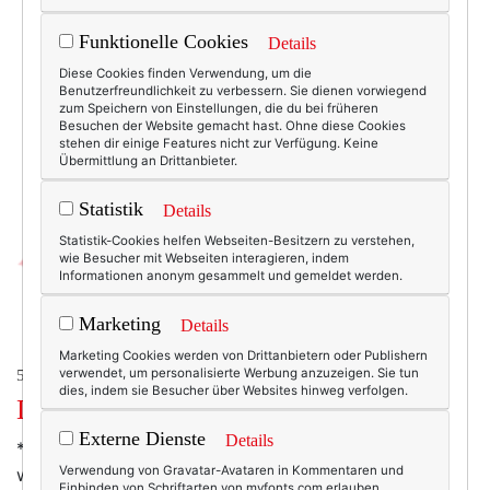
Funktionelle Cookies
Details
Diese Cookies finden Verwendung, um die
Benutzerfreundlichkeit zu verbessern. Sie dienen vorwiegend
zum Speichern von Einstellungen, die du bei früheren
Besuchen der Website gemacht hast. Ohne diese Cookies
stehen dir einige Features nicht zur Verfügung. Keine
Übermittlung an Drittanbieter.
Statistik
Details
Statistik-Cookies helfen Webseiten-Besitzern zu verstehen,
wie Besucher mit Webseiten interagieren, indem
Informationen anonym gesammelt und gemeldet werden.
Marketing
Details
Marketing Cookies werden von Drittanbietern oder Publishern
verwendet, um personalisierte Werbung anzuzeigen. Sie tun
50+ LIFESTYLE
dies, indem sie Besucher über Websites hinweg verfolgen.
Dienstagsschnipsel.
Externe Dienste
Details
* Wenn schon, denn schon! Bzw: warum nur ein Blog,
Verwendung von Gravatar-Avataren in Kommentaren und
wenn man doch gleich neun haben kann. Auf
Einbinden von Schriftarten von myfonts.com erlauben