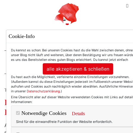
TEXTERELLA
Cookie-Info
SUSANNE ACKSTALLER
Du kennst es schon: Bei unseren Cookies hast du die Wahl zwischen denen, ohne
unser Blog nicht läuft und weiteren, über deren Bestätigung wir uns freuen würde
es uns das Bereitstellen eines guten Blogs erleichtert. Du kannst jetzt einfach
For Women. Not Girls.
alle akzeptieren & schließen
Du hast auch die Möglichkeit, verfeinerte einzelne Einstellungen vorzunehmen.
(Außerdem kannst du diese Einstellungen jederzeit im Fußbereich unserer Websi
aufrufen und Cookies auch nachträglich wieder abwählen. Ausführliche Hinweise
TEXTERELLA LIEST.
in unserer
Datenschutzerklärung
.)
Eine Übersicht aller auf dieser Website verwendeten Cookies mit Links auf detail
Leseempfehlungen aus dem
Informationen:
Hinterhof
Notwendige Cookies
Details
Sind für die einwandfreie Funktion der Website erforderlich.
Als letzte Woche die Hiobsbotschaften aus aller Welt
mal wieder über uns zusammenschlugen, hatte ich nur