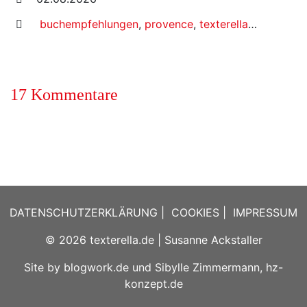
buchempfehlungen
,
provence
,
texterella in der provence
17 Kommentare
DATENSCHUTZERKLÄRUNG
|
COOKIES
|
IMPRESSUM
© 2026
texterella.de
| Susanne Ackstaller
Site by
blogwork.de
und
Sibylle Zimmermann, hz-
konzept.de