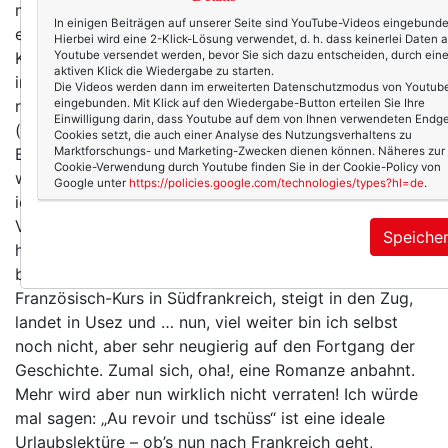
meiner Lesungen persönlich kennengelernt. Damals
In einigen Beiträgen auf unserer Seite sind YouTube-Videos eingebunde
erzählte sie mir, dass sie an einem Roman schreibe.
Hierbei wird eine 2-Klick-Lösung verwendet, d. h. dass keinerlei Daten 
Kurze Zeit später veröffentlichte sie ihr Erstlingswerk
Youtube versendet werden, bevor Sie sich dazu entscheiden, durch ein
aktiven Klick die Wiedergabe zu starten.
im Selbstverlag – jetzt hat der VANI-Verlag mit „Au
Die Videos werden dann im erweiterten Datenschutzmodus von Youtub
revoir und tschüss“ ihr zweites Buch herausgebracht
eingebunden. Mit Klick auf den Wiedergabe-Button erteilen Sie Ihre
Einwilligung darin, dass Youtube auf dem von Ihnen verwendeten Endge
(das mittlerweile sogar den begehrten „Spiegel-
Cookies setzt, die auch einer Analyse des Nutzungsverhaltens zu
Bestseller-Button“ trägt – wow!!), einen Roman, der
Marktforschungs- und Marketing-Zwecken dienen können. Näheres zur
Cookie-Verwendung durch Youtube finden Sie in der Cookie-Policy von
witzigerweise in Südfrankreich spielt. Natürlich musste
Google unter
https://policies.google.com/technologies/types?hl=de
.
ich ihn lesen! Er handelt von Caro, die sich mit Mitte
Vierzig (die Kinder sind groß, die Ehe dümpelt vor sich
Speiche
hin …) endlich um sich selbst kümmern möchte. Und so
bucht sie (sehr zum Missfallen ihres Gatten) einen
Französisch-Kurs in Südfrankreich, steigt in den Zug,
landet in Usez und … nun, viel weiter bin ich selbst
noch nicht, aber sehr neugierig auf den Fortgang der
Geschichte. Zumal sich, oha!, eine Romanze anbahnt.
Mehr wird aber nun wirklich nicht verraten! Ich würde
mal sagen: „Au revoir und tschüss“ ist eine ideale
Urlaubslektüre – ob’s nun nach Frankreich geht,