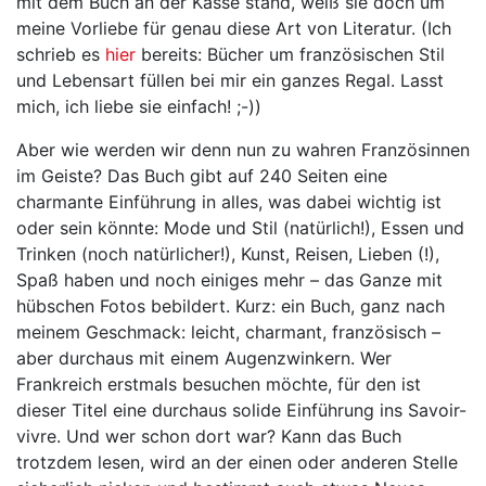
mit dem Buch an der Kasse stand, weiß sie doch um
meine Vorliebe für genau diese Art von Literatur. (Ich
schrieb es
hier
bereits: Bücher um französischen Stil
und Lebensart füllen bei mir ein ganzes Regal. Lasst
mich, ich liebe sie einfach! ;-))
Aber wie werden wir denn nun zu wahren Französinnen
im Geiste? Das Buch gibt auf 240 Seiten eine
charmante Einführung in alles, was dabei wichtig ist
oder sein könnte: Mode und Stil (natürlich!), Essen und
Trinken (noch natürlicher!), Kunst, Reisen, Lieben (!),
Spaß haben und noch einiges mehr – das Ganze mit
hübschen Fotos bebildert. Kurz: ein Buch, ganz nach
meinem Geschmack: leicht, charmant, französisch –
aber durchaus mit einem Augenzwinkern. Wer
Frankreich erstmals besuchen möchte, für den ist
dieser Titel eine durchaus solide Einführung ins Savoir-
vivre. Und wer schon dort war? Kann das Buch
trotzdem lesen, wird an der einen oder anderen Stelle