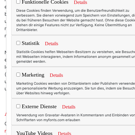
Funktionelle Cookies
Details
einen Wunsch: Mich mit einem Stapel Bücher in den
Diese Cookies finden Verwendung, um die Benutzerfreundlichkeit zu
bezaubernden Hinterhof in Venasque zu verkriechen
verbessern. Sie dienen vorwiegend zum Speichern von Einstellungen, d
und loszulesen. Die Welt da draußen vergessen, mich
du bei früheren Besuchen der Website gemacht hast. Ohne diese Cooki
stehen dir einige Features nicht zur Verfügung. Keine Übermittlung an
mit erquicklichen Dingen beschäftigen, eine Auszeit
Drittanbieter.
nehmen. Wenigstens für ein paar Stunden.
Statistik
Details
Nun ist der Hinterhof leider dreizehn Autostunden weit
Statistik-Cookies helfen Webseiten-Besitzern zu verstehen, wie Besuch
mit Webseiten interagieren, indem Informationen anonym gesammelt u
entfernt – aber die Bücher, die liegen hier in Griffweite.
gemeldet werden.
Ich muss mir nur ein lauschiges Plätzchen suchen
(
vielleicht hier?
), die Glaskaraffe mit Eis, Minzblättern
Marketing
Details
und Wasser füllen und schon darf ich in andere Welten
Marketing Cookies werden von Drittanbietern oder Publishern verwende
und Geschichten eintauchen … tauchst du mit?
um personalisierte Werbung anzuzeigen. Sie tun dies, indem sie Besuch
über Websites hinweg verfolgen.
Externe Dienste
Details
Au revoir und tschüss
Verwendung von Gravatar-Avataren in Kommentaren und Einbinden vo
Schriftarten von myfonts.com erlauben
Gudrun Lochte kenne ich als Bloggerin (von
60 plus,
na und?
). Vor ein paar Jahren haben wir uns bei einer
YouTube Videos
Details